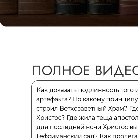
ПОЛНОЕ ВИДЕ
Как доказать подлинность того 
артефакта? По какому принцип
строил Ветхозаветный Храм? Гд
Христос? Где жила теща апосто
для последней ночи Христос в
Гефсиманский сад? Как пролега