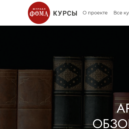
О проекте
Все к
А
ОБЗО