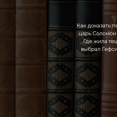
Как доказать п
царь Соломон 
Где жила те
выбрал Гефси