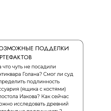
ОЗМОЖНЫЕ ПОДДЕЛКИ
РТЕФАКТОВ
а что чуть не посадили
нтиквара Голана? Смог ли суд
пределить подлинность
ссуария (ящика с костями)
постола Иакова? Как сейчас
ожно исследовать древний