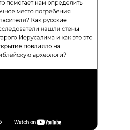
то помогает нам определить
очное место погребения
пасителя? Как русские
сследователи нашли стены
тарого Иерусалима и как это это
ткрытие повлияло на
иблейскую археологи?