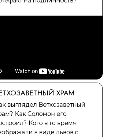
ртефакт на подлинность?
ЕТХОЗАВЕТНЫЙ ХРАМ
ак выглядел Ветхозаветный
рам? Как Соломон его
остроил? Кого в то время
зображали в виде львов с