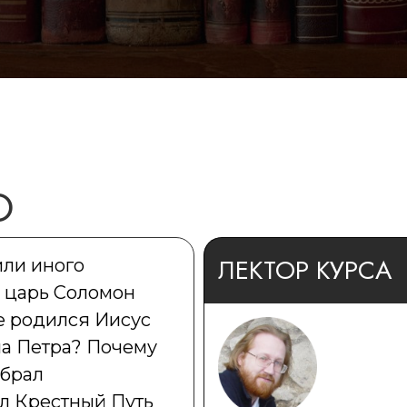
О
ЛЕКТОР КУРСА
или иного
у царь Соломон
е родился Иисус
ла Петра? Почему
ыбрал
л Крестный Путь