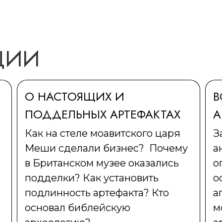
ЦИИ
О НАСТОЯЩИХ И
В
ПОДДЕЛЬНЫХ АРТЕФАКТАХ
А
Как на стеле моавитского царя
З
Меши сделали бизнес?
Почему
а
в Британском музее оказались
о
подделки? Как установить
о
подлинность артефакта? Кто
а
основал библейскую
м