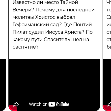
Известно ли место Тайной
Ч
к
Вечери? Почему для последней
т
молитвы Христос выбрал
С
Гефсиманский сад? Где Понтий
и
Пилат судил Иисуса Христа? По
с
какому пути Спаситель шел на
о
распятие?
б