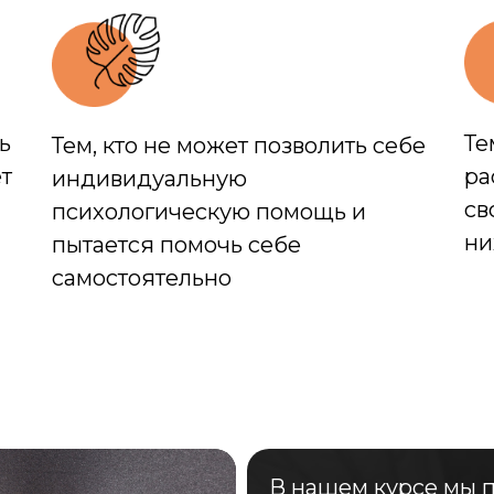
ь
Те
Тем, кто не может позволить себе
т
ра
индивидуальную
св
психологическую помощь и
ни
пытается помочь себе
самостоятельно
В нашем курсе мы 