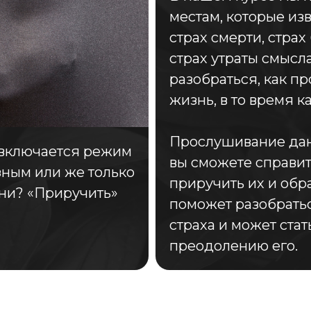
местам, которые из
страх смерти, страх 
страх утраты смысл
разобраться, как п
жизнь, в то время к
Прослушивание данн
а включается режим
вы сможете справит
зным или же только
приручить их и обра
ни? «Приручить»
поможет разобратьс
страха и может стат
преодолению его.