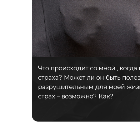
Что происходит со мной , когд
страха? Может ли он быть поле
разрушительным для моей жиз
страх – возможно? Как?