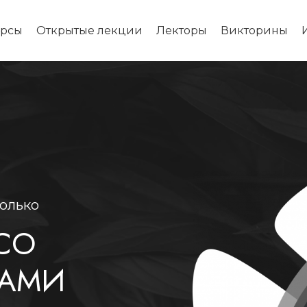
урсы
Открытые лекции
Лекторы
Викторины
только
СО
ХАМИ