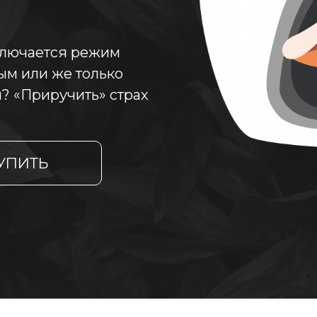
включается режим
ым или же только
? «Приручить» страх
УПИТЬ