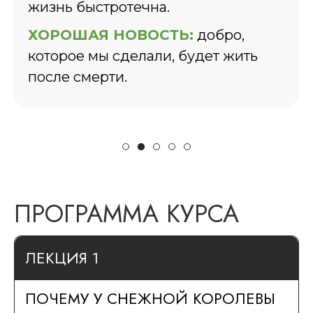
знь быстротечна.
не
бо
ОРОШАЯ НОВОСТЬ:
добро,
торое мы сделали, будет жить
ХО
сле смерти.
ос
ПРОГРАММА КУРСА
ЛЕКЦИЯ 1
ПОЧЕМУ У СНЕЖНОЙ КОРОЛЕВЫ