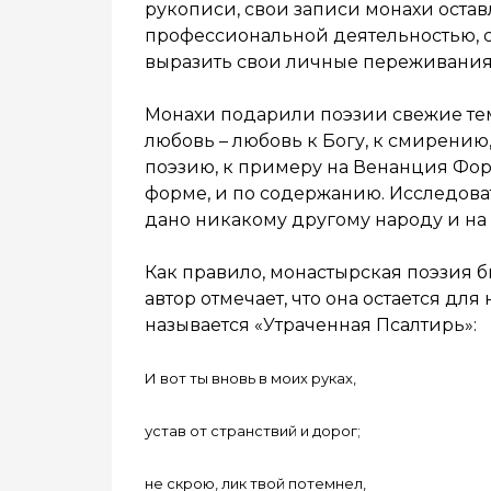
рукописи, свои записи монахи оста
профессиональной деятельностью, с
выразить свои личные переживания
Монахи подарили поэзии свежие те
любовь – любовь к Богу, к смирени
поэзию, к примеру на Венанция Форт
форме, и по содержанию. Исследоват
дано никакому другому народу и на с
Как правило, монастырская поэзия б
автор отмечает, что она остается для
называется «Утраченная Псалтирь»:
И вот ты вновь в моих руках,
устав от странствий и дорог;
не скрою, лик твой потемнел,