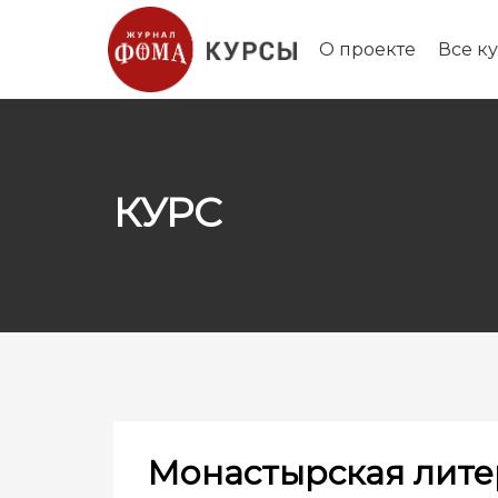
О проекте
Все к
КУРС
Монастырская лите