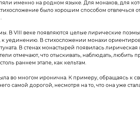
вляли именно на родном языке. Для монахов, для к
тихосложение было хорошим способом отвлечься от
.
мы. В
VIII
веке появляются целые лирические поэмы,
ю, к уединению. В стихосложении монахи ориентир
уната. В стенах монастырей появилась лирическая 
ели отмечают, что отыскивать, наблюдать, любить п
толь раннем этапе, как кельтам.
ыла во многом иронична. К примеру, обращаясь к с
 него самой дорогой, несмотря на то, что она уже ста