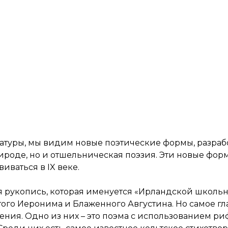
ратуры, мы видим новые поэтические формы, разра
рироде, но и отшельническая поэзия. Эти новые фо
звиваться в
IX
веке.
я рукопись, которая именуется «Ирландской школьн
ятого Иеронима и Блаженного Августина. Но самое г
ения. Одно из них – это поэма с использованием ри