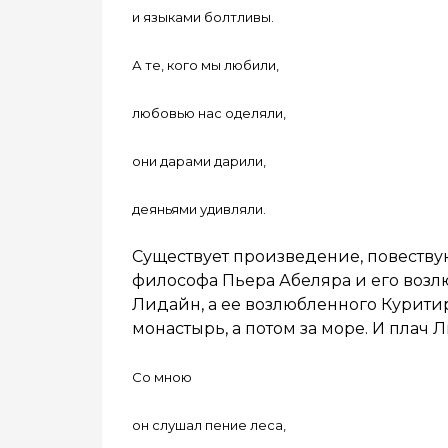
и языками болтливы.
А те, кого мы любили,
любовью нас оделяли,
они дарами дарили,
деяньями удивляли.
Существует произведение, повеств
философа Пьера Абеляра и его возл
Лидайн, а ее возлюбленного Куритир
монастырь, а потом за море. И плач
Со мною
он слушал пение леса,