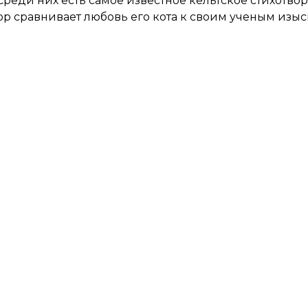
Среди них есть самое известное кельтское стихотвор
автор сравнивает любовь его кота к своим ученым изы