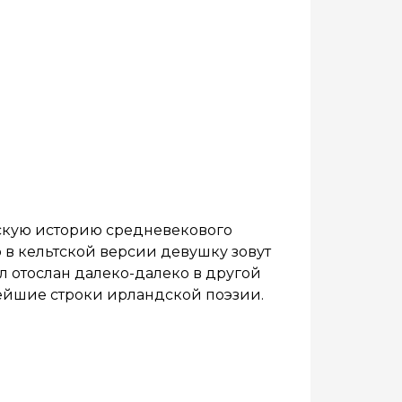
скую историю средневекового
 в кельтской версии девушку зовут
л отослан далеко-далеко в другой
нейшие строки ирландской поэзии.