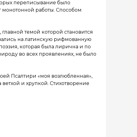
оторых переписывание было
 монотонной работы. Способом
 главной темой которой становится
овались на латинскую рифмованную
поэзия, которая была лирична и по
рироду во всех проявлениях, не было
воей Псалтири «моя возлюбленная»,
ла ветхой и хрупкой. Стихотворение