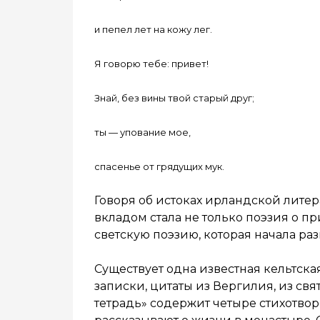
и пепел лет на кожу лег.
Я говорю тебе: привет!
Знай, без вины твой старый друг;
ты — упование мое,
спасенье от грядущих мук.
Говоря об истоках ирландской лите
вкладом стала не только поэзия о п
светскую поэзию, которая начала ра
Существует одна известная кельтска
записки, цитаты из Вергилия, из св
тетрадь» содержит четыре стихотвор