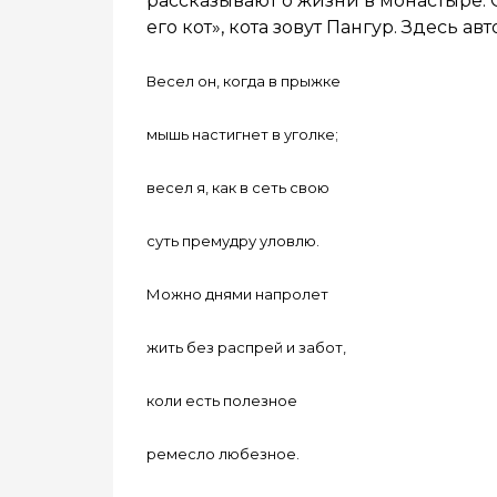
рассказывают о жизни в монастыре. 
его кот», кота зовут Пангур. Здесь 
Весел он, когда в прыжке
мышь настигнет в уголке;
весел я, как в сеть свою
суть премудру уловлю.
Можно днями напролет
жить без распрей и забот,
коли есть полезное
ремесло любезное.