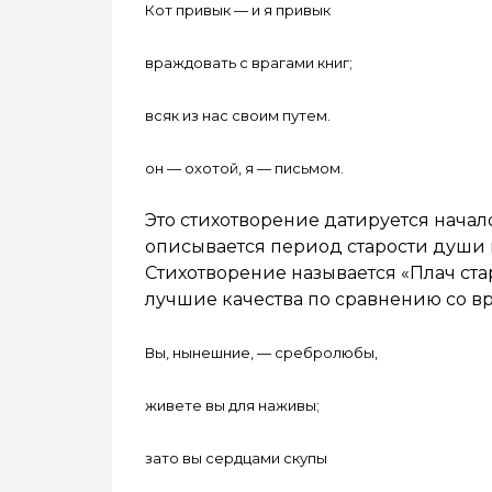
Кот привык — и я привык
враждовать с врагами книг;
всяк из нас своим путем.
он — охотой, я — письмом.
Это стихотворение датируется начало
описывается период старости души и
Стихотворение называется «Плач стар
лучшие качества по сравнению со в
Вы, нынешние, — сребролюбы,
живете вы для наживы;
зато вы сердцами скупы