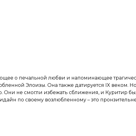
ующее о печальной любви и напоминающее трагиче
юбленной Элоизы. Она также датируется
IX
веком. Но
. Они не смогли избежать сближения, и Куритир бы
 Лидайн по своему возлюбленному – это пронзитель