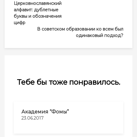
Навигация
Церковнославянский
по
алфавит: дублетные
записям
буквы и обозначения
цифр
В советском образовании ко всем был
одинаковый подход?
Тебе бы тоже понравилось.
Академия “Фомы”
23.06.2017