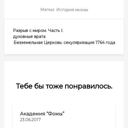
Метки:
История иконы
Навигация
Разрыв с миром. Часть I:
по
духовные врата
записям
Безземельная Церковь: секуляризация 1764 года
Тебе бы тоже понравилось.
Академия “Фомы”
23.06.2017