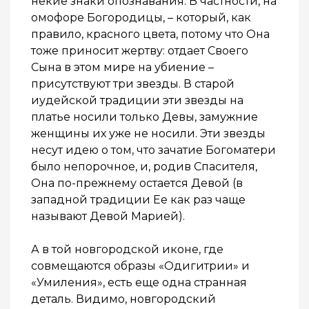
некие знаки опознавания. В частности, на
омофоре Богородицы, – который, как
правило, красного цвета, потому что Она
тоже приносит жертву: отдает Своего
Сына в этом мире на убиение –
присутствуют три звезды. В старой
иудейской традиции эти звезды на
платье носили только Девы, замужние
женщины их уже не носили. Эти звезды
несут идею о том, что зачатие Богоматери
было непорочное, и, родив Спасителя,
Она по-прежнему остается Девой (в
западной традиции Ее как раз чаще
называют Девой Марией).
А в той новгородской иконе, где
совмещаются образы «Одигитрии» и
«Умиления», есть еще одна странная
деталь. Видимо, новгородский