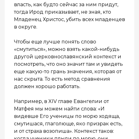
власть, как будто сейчас за ним придут,
тогда Ирод приказывает, не зная, кто
Младенец Христос, убить всех младенцев
в округе.
Чтобы еще лучше понять слово
«смутиться», можно взять какой-нибудь
другой церковнославянский контекст и
посмотреть, что оно значит там и увидеть
еще какую-то грань значения, которая от
нас скрыта. То есть метод сравнения
должен хорошо работать.
Например, в XIV главе Евангелии от
Матфея мы можем найти слова: «И
видевше Его ученицы по морю ходяща,
смутишася, глаголюще, яко призрак есть,
и от страха возопиша». Контекст таков:
когда ученики плыли по морю, они