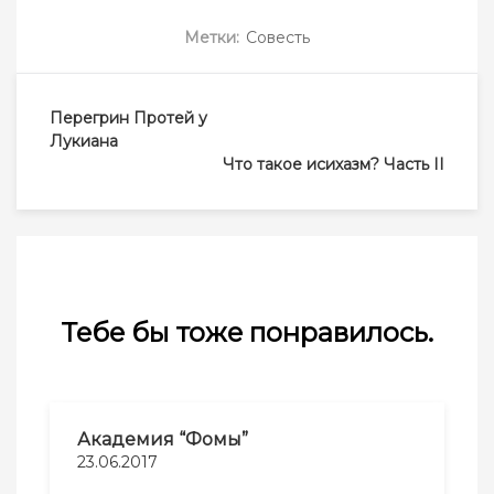
Метки:
Совесть
Навигация
Перегрин Протей у
по
Лукиана
записям
Что такое исихазм? Часть II
Тебе бы тоже понравилось.
Академия “Фомы”
23.06.2017