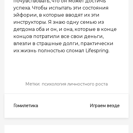
почувствовать, что он может достичь
успеха. Чтобы испытать эти состояния
эйфории, в которые вводят их эти
инструкторы. Я знаю одну семью из
детдома оба и он, и она, которые в конце
концов потратили все свои деньги,
влезли в страшные долги, практически
их жизнь полностью сломал Lifespring.
Метки:
психология личностного роста
Навигация
Гомилетика
Играем везде
по
записям