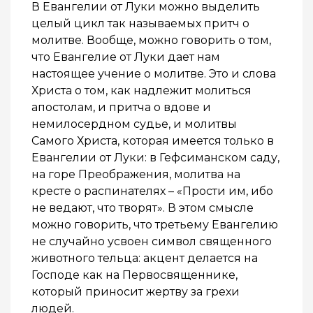
В Евангелии от Луки можно выделить
целый цикл так называемых притч о
молитве. Вообще, можно говорить о том,
что Евангелие от Луки дает нам
настоящее учение о молитве. Это и слова
Христа о том, как надлежит молиться
апостолам, и притча о вдове и
немилосердном судье, и молитвы
Самого Христа, которая имеется только в
Евангелии от Луки: в Гефсиманском саду,
на горе Преображения, молитва на
кресте о распинателях – «Прости им, ибо
не ведают, что творят». В этом смысле
можно говорить, что третьему Евангелию
не случайно усвоен символ священного
животного тельца: акцент делается на
Господе как на Первосвященнике,
который приносит жертву за грехи
людей.