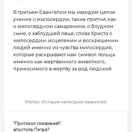
В третьем Евангелии мы находим целое
учение о милосердии, такие притчи, как:
о милосердном самарянине, о блудном
сыне, о заблудшей овце, слова Христа о
милосердии, исцелении и воскрешении
людей именно из чувства милосердия,
которые раскрывают нам символ тельца
именно как жертвенного животного,
приносимого в жертву за род людской.
Метки:
История написания евангелий
Навигация
“Протокол показаний”
по
апостола Петра?