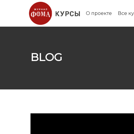
О проекте
Все к
BLOG
Все лекции цикла можно
посмотреть
здесь
.